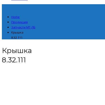
Home
Продукция
Запчасти МТ-ЛБ
Крышка
8.32.111
Крышка
8.32.111