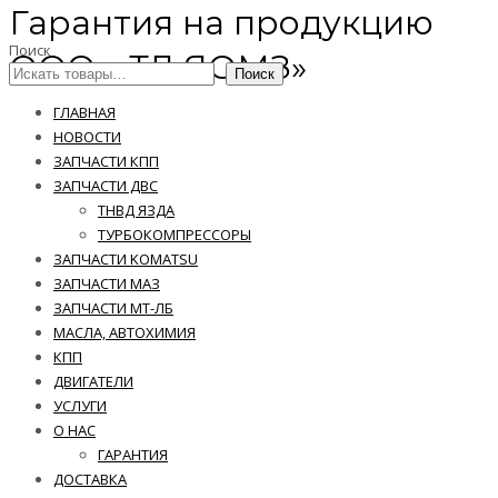
Гарантия на продукцию
Поиск
ООО » ТД ЯОМЗ»
Поиск
ГЛАВНАЯ
НОВОСТИ
ЗАПЧАСТИ КПП
ЗАПЧАСТИ ДВС
ТНВД ЯЗДА
ТУРБОКОМПРЕССОРЫ
ЗАПЧАСТИ KOMATSU
ЗАПЧАСТИ МАЗ
ЗАПЧАСТИ МТ-ЛБ
МАСЛА, АВТОХИМИЯ
КПП
ДВИГАТЕЛИ
УСЛУГИ
О НАС
ГАРАНТИЯ
ДОСТАВКА