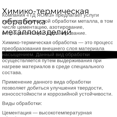
Химико-термическая
Компания «ТД ЯОМЗ» предлагает услуги
обработка
химико-термической обработки металла, в том
числе цементацию, азотирование,
металлоизделий
нитроцементацию и цианирование.
Химико-термическая обработка — это процесс
преобразования внешнего слоя материала
насыщением. Данный вид обработки
осуществляется путем выдерживания при
нагреве материалов в среде специального
состава.
Применение данного вида обработки
позволяет добиться улучшения твердости,
износостойкости и коррозийной устойчивости.
Виды обработки:
Цементация — высокотемпературная