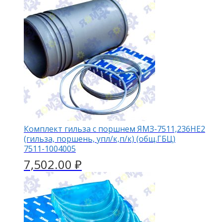
Комплект гильза с поршнем ЯМЗ-7511,236НЕ2
(гильза, поршень, упл/к,п/к) (общ.ГБЦ)
7511-1004005
7,502.00
₽