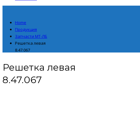
Home
Продукция
Запчасти МТ-ЛБ
Решетка левая
8.47.067
Решетка левая
8.47.067