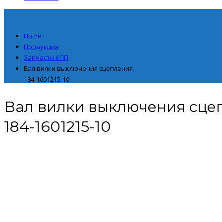
Home
Продукция
Запчасти КПП
Вал вилки выключения сцепления
184-1601215-10
Вал вилки выключения сце
184-1601215-10