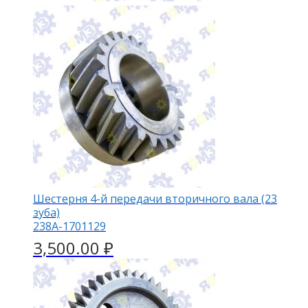
Шестерня 4-й передачи вторичного вала (23
зуба)
238А-1701129
3,500.00
₽