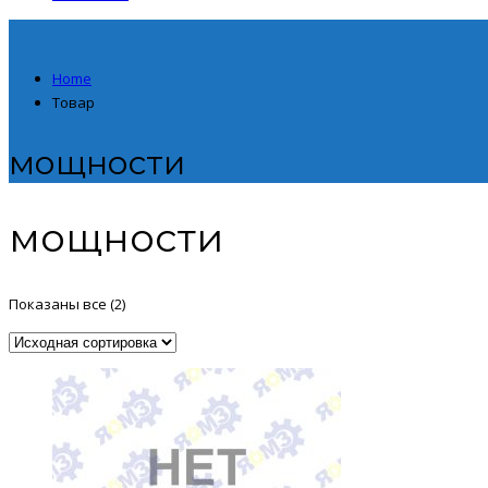
Home
Товар
мощности
мощности
Показаны все (2)